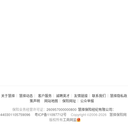
关于慧择
慧择动态
客户服务
诚聘英才
友情链接
联系我们
慧择隐私政
策声明
网站地图
保险网址
公众举报
保险业务经营许可证：
260957000000800
慧择保险经纪有限公司：
440301105759096
粤ICP备11097712号
Copyright ©2006-
2026
慧择保险网
版权所有
工商网监