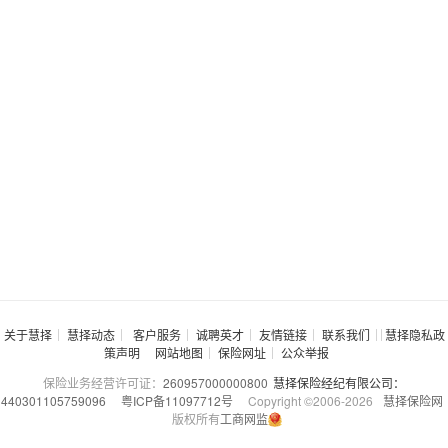
关于慧择
慧择动态
客户服务
诚聘英才
友情链接
联系我们
慧择隐私政
策声明
网站地图
保险网址
公众举报
保险业务经营许可证：
260957000000800
慧择保险经纪有限公司：
440301105759096
粤ICP备11097712号
Copyright ©2006-
2026
慧择保险网
版权所有
工商网监